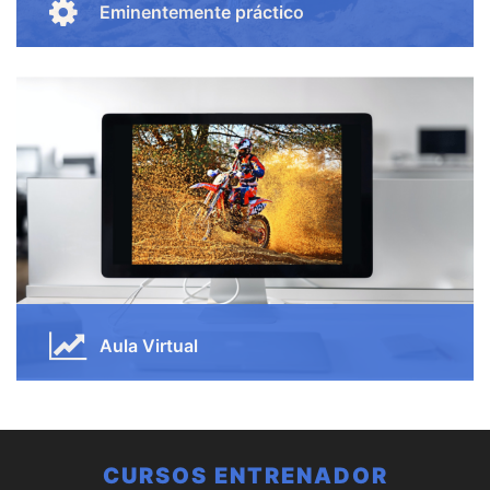
Eminentemente práctico
Aprovecha lo que vas aprendiendo para desarrollar
tus tareas. Cada alumno deberá realizar sus
ejercicios prácticos individuales y por grupos,
siempre guiados por el profesorado.
Quiero Saber Mas
Aula Virtual
Tendrás tu acceso privado al área virtual, donde
encontrarás todo lo necesario para seguir el curso.
Actualizamos el material periódicamente para que
estés al día con las últimas novedades.
CURSOS ENTRENADOR
Quiero Saber Mas